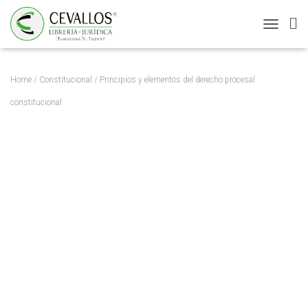
T
O
G
G
Home
/
Constitucional
/ Principios y elementos del derecho procesal
L
E
constitucional
N
A
V
I
G
A
T
I
O
N