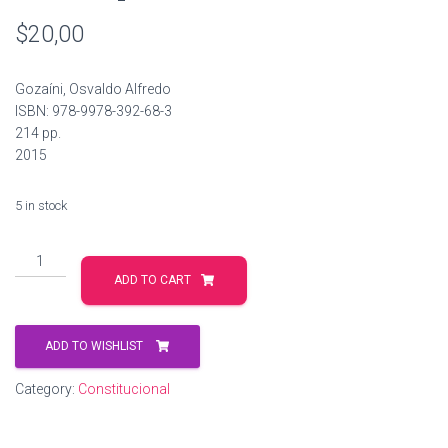
$
20,00
Gozaíni, Osvaldo Alfredo
ISBN: 978-9978-392-68-3
214 pp.
2015
5 in stock
Principios
y
ADD TO CART
elementos
del
derecho
ADD TO WISHLIST
procesal
constitucional
Category:
Constitucional
quantity