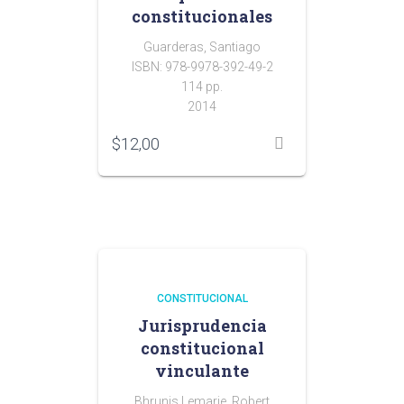
constitucionales
Guarderas, Santiago
ISBN: 978-9978-392-49-2
114 pp.
2014
$
12,00
CONSTITUCIONAL
Jurisprudencia
constitucional
vinculante
Bhrunis Lemarie, Robert