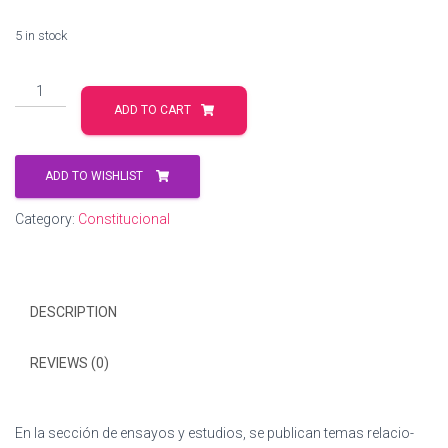
5 in stock
Debate
constitucional
ADD TO CART
con
jurisprudencia
2022
ADD TO WISHLIST
quantity
Category:
Constitucional
DESCRIPTION
REVIEWS (0)
En la sección de ensayos y estudios, se publican temas relacio-