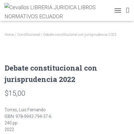
T
O
G
G
Home
/
Constitucional
/ Debate constitucional con jurisprudencia 2022
L
E
N
A
V
Debate constitucional con
I
G
jurisprudencia 2022
A
T
I
$
15,00
O
N
Torres, Luis Fernando
ISBN: 978-9942-794-37-6
240 pp.
2022