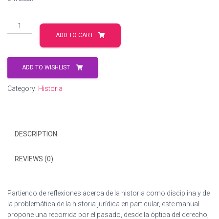
Historia
del
ADD TO CART
derecho
quantity
ADD TO WISHLIST
Category:
Historia
DESCRIPTION
REVIEWS (0)
Partiendo de reflexiones acerca de la historia como disciplina y de
la problemática de la historia jurídica en particular, este manual
propone una recorrida por el pasado, desde la óptica del derecho,