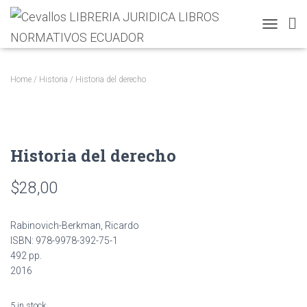
T
O
G
G
Home
/
Historia
/ Historia del derecho
L
E
N
A
V
Historia del derecho
I
G
A
$
28,00
T
I
O
Rabinovich-Berkman, Ricardo
N
ISBN: 978-9978-392-75-1
492 pp.
2016
5 in stock