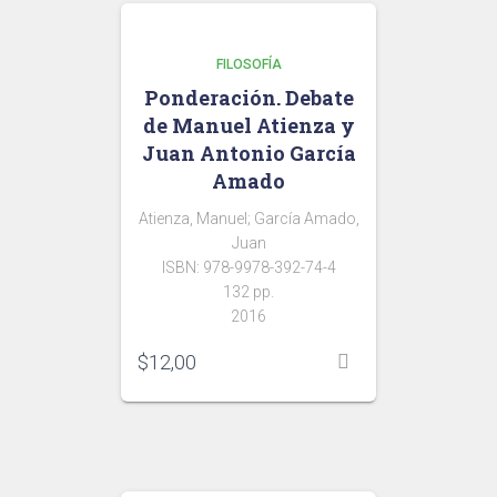
FILOSOFÍA
Ponderación. Debate
de Manuel Atienza y
Juan Antonio García
Amado
Atienza, Manuel; García Amado,
Juan
ISBN: 978-9978-392-74-4
132 pp.
2016
$
12,00