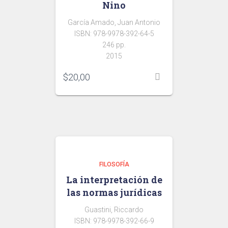
Nino
García Amado, Juan Antonio
ISBN: 978-9978-392-64-5
246 pp.
2015
$
20,00
FILOSOFÍA
La interpretación de
las normas jurídicas
Guastini, Riccardo
ISBN: 978-9978-392-66-9