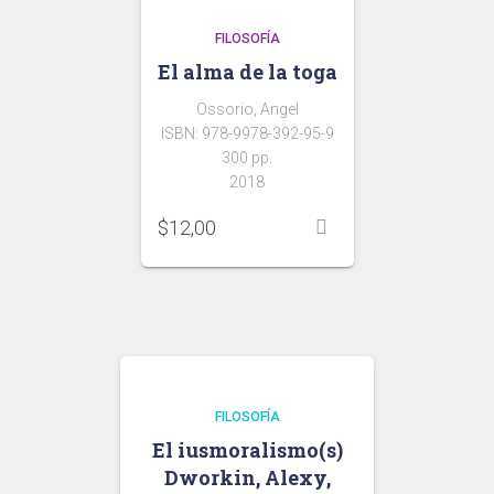
FILOSOFÍA
El alma de la toga
Ossorio, Angel
ISBN: 978-9978-392-95-9
300 pp.
2018
$
12,00
FILOSOFÍA
El iusmoralismo(s)
Dworkin, Alexy,