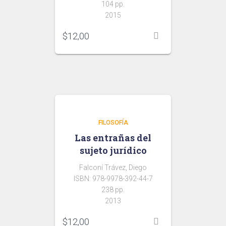
104 pp.
2015
$
12,00
FILOSOFÍA
Las entrañas del
sujeto jurídico
Falconí Trávez, Diego
ISBN: 978-9978-392-44-7
238 pp.
2013
$
12,00